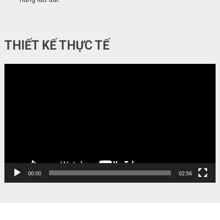
THIẾT KẾ THỰC TẾ
Video
Player
00:00
02:56