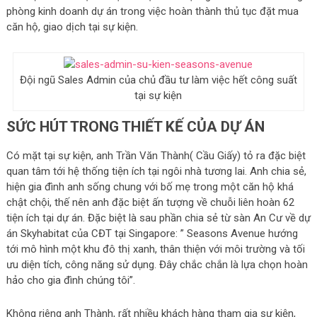
phòng kinh doanh dự án trong việc hoàn thành thủ tục đặt mua
căn hộ, giao dịch tại sự kiện.
Đội ngũ Sales Admin của chủ đầu tư làm việc hết công suất
tại sự kiện
SỨC HÚT TRONG THIẾT KẾ CỦA DỰ ÁN
Có mặt tại sự kiện, anh Trần Văn Thành( Cầu Giấy) tỏ ra đặc biệt
quan tâm tới hệ thống tiện ích tại ngôi nhà tương lai. Anh chia sẻ,
hiện gia đình anh sống chung với bố mẹ trong một căn hộ khá
chật chội, thế nên anh đặc biệt ấn tượng về chuỗi liên hoàn 62
tiện ích tại dự án. Đặc biệt là sau phần chia sẻ từ sàn An Cư về dự
án Skyhabitat của CĐT tại Singapore: ” Seasons Avenue hướng
tới mô hình một khu đô thị xanh, thân thiện với môi trường và tối
ưu diện tích, công năng sử dụng. Đây chắc chắn là lựa chọn hoàn
hảo cho gia đình chúng tôi”.
Không riêng anh Thành, rất nhiều khách hàng tham gia sự kiện,