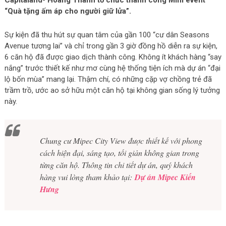
Capitaland- Hoàng Thành tổ chức thành công Mini event
“Quà tặng ấm áp cho người giữ lửa”.
Sự kiện đã thu hút sự quan tâm của gần 100 “cư dân Seasons
Avenue tương lai” và chỉ trong gần 3 giờ đồng hồ diễn ra sự kiện,
6 căn hộ đã được giao dịch thành công. Không ít khách hàng “say
nắng” trước thiết kế như mơ cùng hệ thống tiện ích mà dự án “đại
lộ bốn mùa” mang lại. Thậm chí, có những cặp vợ chồng trẻ đã
trầm trồ, ước ao sở hữu một căn hộ tại không gian sống lý tưởng
này.
Chung cư Mipec City View được thiết kế với phong
cách hiện đại, sáng tạo, tối giản không gian trong
từng căn hộ. Thông tin chi tiết dự án, quý khách
hàng vui lòng tham khảo tại:
Dự án Mipec Kiến
Hưng