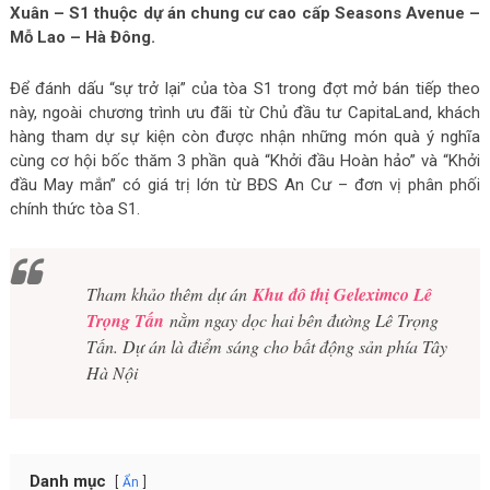
Xuân – S1 thuộc dự án chung cư cao cấp Seasons Avenue –
Mỗ Lao – Hà Đông.
Để đánh dấu “sự trở lại” của tòa S1 trong đợt mở bán tiếp theo
này, ngoài chương trình ưu đãi từ Chủ đầu tư CapitaLand, khách
hàng tham dự sự kiện còn được nhận những món quà ý nghĩa
cùng cơ hội bốc thăm 3 phần quà “Khởi đầu Hoàn hảo” và “Khởi
đầu May mắn” có giá trị lớn từ BĐS An Cư – đơn vị phân phối
chính thức tòa S1.
Tham khảo thêm dự án
Khu đô thị Geleximco Lê
Trọng Tấn
nằm ngay dọc hai bên đường Lê Trọng
Tấn. Dự án là điểm sáng cho bất động sản phía Tây
Hà Nội
Danh mục
Ẩn