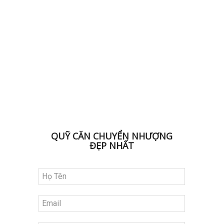
ĐK NHẬN BẢNG HÀNG
QUỸ CĂN CHUYỂN NHƯỢNG
ĐẸP NHẤT