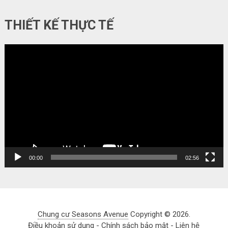
THIẾT KẾ THỰC TẾ
Video
Player
00:00
02:56
Chung cư Seasons Avenue
Copyright © 2026.
Điều khoản sử dụng
-
Chính sách bảo mật
-
Liên hệ