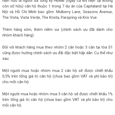
hiện hữu là người đã từng ký HĐMB (ngay cả khi hiện tại không
còn sở hữu) căn hộ thuộc 1 trong 7 dự án của Capitaland tại Hà
Nội và Hồ Chí Minh bao gồm: Mulberry Lane, Seasons Avenue,
The Vista, Vista Verde, The Krista, Parspring và Kris Vue.
Thêm hàng xóm, thêm niềm vui (chính sách ưu đãi dành cho
nhóm khách hàng)
Đối với khách hàng mua theo nhóm 2 căn hoặc 3 căn tại tòa S1
cũng được hưởng chính sách ưu đãi đặc biệt hấp dẫn. Cụ thể như
sau:
Một người mua hoặc nhóm mua 2 căn hộ sẽ được chiết khấu
0,5% trên tổng giá trị căn hộ (chưa bao gồm VAT và phí bảo trì)
cho mỗi căn hộ.
Một người mua hoặc nhóm mua 3 căn hộ sẽ được chiết khấu 1%
trên tổng giá trị căn hộ (chưa bao gồm VAT và phí bảo trì) cho
mỗi căn hộ.