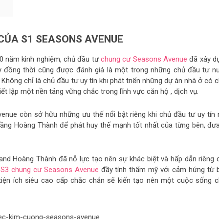
 CỦA S1 SEASONS AVENUE
 20 năm kinh nghiệm, chủ đầu tư
chung cư Seasons Avenue
đã xây d
ây đồng thời cũng được đánh giá là một trong những chủ đầu tư n
Không chỉ là chủ đầu tư uy tín khi phát triển những dự án nhà ở có 
ết lập một nền tảng vững chắc trong lĩnh vực căn hộ , dịch vụ.
nue còn sở hữu những ưu thế nổi bật riêng khi chủ đầu tư uy tín 
 tầng Hoàng Thành để phát huy thế mạnh tốt nhất của từng bên, đưa
and Hoàng Thành đã nỗ lực tạo nên sự khác biệt và hấp dẫn riêng 
à
S3 chung cư Seasons Avenue
đầy tính thẩm mỹ với cảm hứng từ 
ện ích siêu cao cấp chắc chắn sẽ kiến tạo nên một cuộc sống c