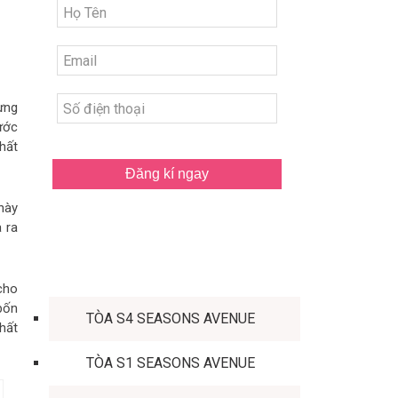
ựng
ước
chất
Đăng kí ngay
này
 ra
TÒA CĂN HỘ
cho
bốn
TÒA S4 SEASONS AVENUE
hất
TÒA S1 SEASONS AVENUE