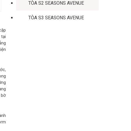
TÒA S2 SEASONS AVENUE
TÒA S3 SEASONS AVENUE
cặp
tại
ẳng
iện
ớc,
òng
ững
ang
 bờ
hành
orm