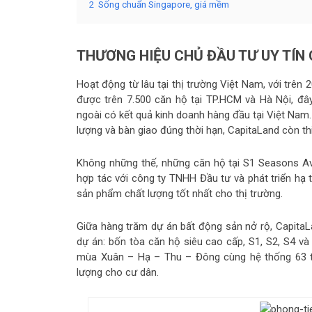
2
Sống chuẩn Singapore, giá mềm
THƯƠNG HIỆU CHỦ ĐẦU TƯ UY TÍN
Hoạt động từ lâu tại thị trường Việt Nam, với trên
được trên 7.500 căn hộ tại TP.HCM và Hà Nội, đ
ngoài có kết quả kinh doanh hàng đầu tại Việt Nam. 
lượng và bàn giao đúng thời hạn, CapitaLand còn thi
Không những thế, những căn hộ tại S1 Seasons Ave
hợp tác với công ty TNHH Đầu tư và phát triển hạ
sản phẩm chất lượng tốt nhất cho thị trường.
Giữa hàng trăm dự án bất động sản nở rộ, CapitaL
dự án: bốn tòa căn hộ siêu cao cấp, S1, S2, S4 v
mùa Xuân – Hạ – Thu – Đông cùng hệ thống 63 ti
lượng cho cư dân.