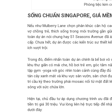
Phòng tiệc kim 
SỐNG CHUẨN SINGAPORE, GIÁ MỀ
Nếu như Mulberry Lane chọn phân khúc căn hộ ca
vợ chồng trẻ, thích sống trong môi trường gần gũi 
toàn dự án nói chung hay S1 Seasons Avenue đã áp
cấp. Chưa hết, dự án được các kiến trúc sư thiết k
ích vượt trội.
Trong đó, điếm nhấn toàn dự án chính là bể bơi vô 
khu thư giãn có mái che, hồ bơi trẻ em, góc tắm
tập gym -yoga với góc nhìn toàn cảnh cùng đầy đủ 
tán cây xanh mát và khu vực sân vườn, sân chơi đư
trí cầu kỳ theo trường phái mosaic nối từ mặt đất
sông với sức chứa lớn.
Hiện tại, chủ đầu tư áp dụng chương trình ưu đãi đặ
tiền trị giá 30 triệu. Vui lòng liên hệ trực tiếp để n
dưới đây: