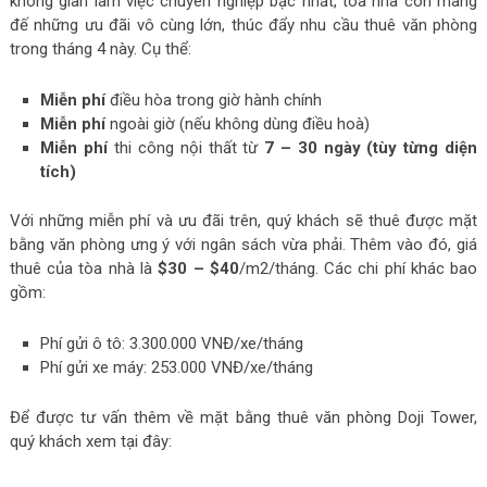
không gian làm việc chuyên nghiệp bậc nhất, tòa nhà còn mang
đế những ưu đãi vô cùng lớn, thúc đẩy nhu cầu thuê văn phòng
trong tháng 4 này. Cụ thể:
Miễn phí
điều hòa trong giờ hành chính
Miễn phí
ngoài giờ (nếu không dùng điều hoà)
Miễn phí
thi công nội thất từ
7 – 30 ngày
(tùy từng diện
tích)
Với những miễn phí và ưu đãi trên, quý khách sẽ thuê được mặt
bằng văn phòng ưng ý với ngân sách vừa phải. Thêm vào đó, giá
thuê của tòa nhà là
$30 – $40
/m2/tháng. Các chi phí khác bao
gồm:
Phí gửi ô tô: 3.300.000 VNĐ/xe/tháng
Phí gửi xe máy: 253.000 VNĐ/xe/tháng
Để được tư vấn thêm về mặt bằng thuê văn phòng Doji Tower,
quý khách xem tại đây: