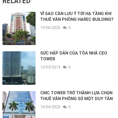
RELATED
VÌ SAO CẦN LƯU Ý TỚI HẠ TẦNG KHI
THUÊ VĂN PHÒNG HAREC BUILDING?
19/06/2020
0
SỨC HẤP DẪN CỦA TÒA NHÀ CEO
TOWER
12/03/2019
0
CMC TOWER TRỞ THÀNH LỰA CHỌN
THUÊ VĂN PHÒNG SỐ MỘT DUY TÂN
14/04/2020
0