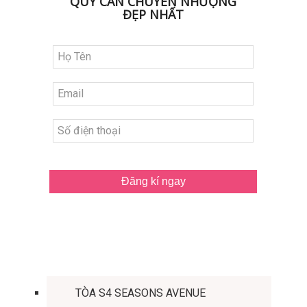
QUỸ CĂN CHUYỂN NHƯỢNG
ĐẸP NHẤT
Đăng kí ngay
TÒA CĂN HỘ
TÒA S4 SEASONS AVENUE