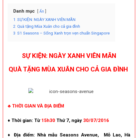
Danh mục
Ẩn
1
SỰ KIỆN: NGÀY XANH VIÊN MÃN
2
Quà tặng Mùa Xuân cho cả gia đình
3
S1 Seasons – Sống Xanh trọn vẹn chuẩn Singapore
SỰ KIỆN: NGÀY XANH VIÊN MÃN
QUÀ TẶNG MÙA XUÂN CHO CẢ GIA ĐÌNH
♣ THỜI GIAN VÀ ĐỊA ĐIỂM
♦ Thời gian:
Từ
15h30
Thứ 7, ngày
30/07/2016
♦ Địa điểm: Nhà mẫu Seasons Avenue, Mỗ Lao, Hà