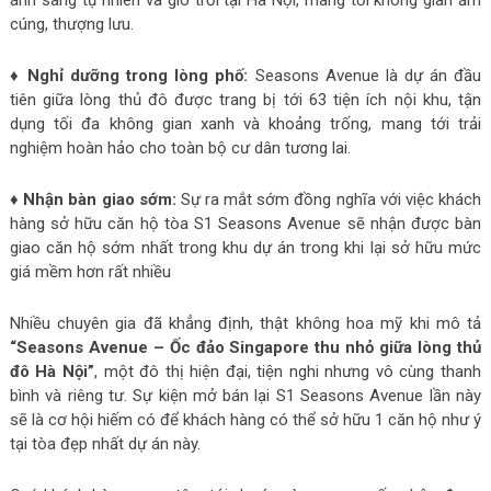
ánh sang tự nhiên và gió trời tại Hà Nội, mang tới không gian ấm
cúng, thượng lưu.
♦ Nghỉ dưỡng trong lòng phố:
Seasons Avenue là dự án đầu
tiên giữa lòng thủ đô được trang bị tới 63 tiện ích nội khu, tận
dụng tối đa không gian xanh và khoảng trống, mang tới trải
nghiệm hoàn hảo cho toàn bộ cư dân tương lai.
♦ Nhận bàn giao sớm:
Sự ra mắt sớm đồng nghĩa với việc khách
hàng sở hữu căn hộ tòa S1 Seasons Avenue sẽ nhận được bàn
giao căn hộ sớm nhất trong khu dự án trong khi lại sở hữu mức
giá mềm hơn rất nhiều
Nhiều chuyên gia đã khẳng định, thật không hoa mỹ khi mô tả
“Seasons Avenue – Ốc đảo Singapore thu nhỏ giữa lòng thủ
đô Hà Nội”
, một đô thị hiện đại, tiện nghi nhưng vô cùng thanh
bình và riêng tư. Sự kiện mở bán lại S1 Seasons Avenue lần này
sẽ là cơ hội hiếm có để khách hàng có thể sở hữu 1 căn hộ như ý
tại tòa đẹp nhất dự án này.