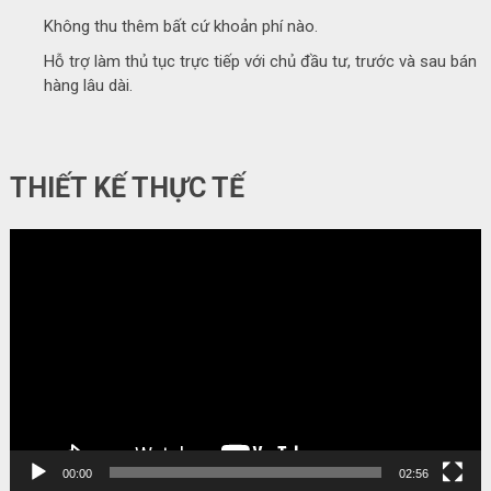
Không thu thêm bất cứ khoản phí nào.
Hỗ trợ làm thủ tục trực tiếp với chủ đầu tư, trước và sau bán
hàng lâu dài.
THIẾT KẾ THỰC TẾ
Video
Player
00:00
02:56