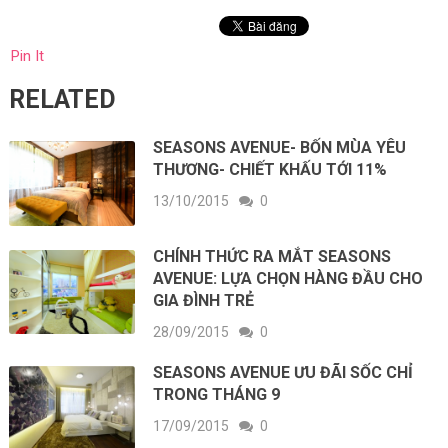
Pin It
RELATED
SEASONS AVENUE- BỐN MÙA YÊU
THƯƠNG- CHIẾT KHẤU TỚI 11%
13/10/2015
0
CHÍNH THỨC RA MẮT SEASONS
AVENUE: LỰA CHỌN HÀNG ĐẦU CHO
GIA ĐÌNH TRẺ
28/09/2015
0
SEASONS AVENUE ƯU ĐÃI SỐC CHỈ
TRONG THÁNG 9
17/09/2015
0