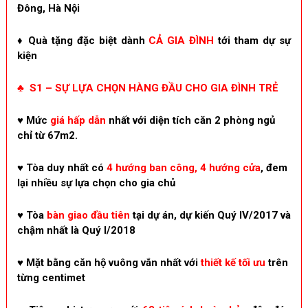
Đông, Hà Nội
♦
Quà tặng đặc biệt dành
CẢ GIA ĐÌNH
tới tham dự sự
kiện
♣ S1 – SỰ LỰA CHỌN HÀNG ĐẦU CHO GIA ĐÌNH TRẺ
♥ Mức
giá hấp dẫn
nhất với diện tích căn 2 phòng ngủ
chỉ từ 67m2.
♥ Tòa duy nhất có
4 hướng ban công, 4 hướng cửa
, đem
lại nhiều sự lựa chọn cho gia chủ
♥ Tòa
bàn giao đầu tiên
tại dự án, dự kiến Quý IV/2017 và
chậm nhất là Quý I/2018
♥ Mặt bằng căn hộ vuông vắn nhất với
thiết kế tối ưu
trên
từng centimet