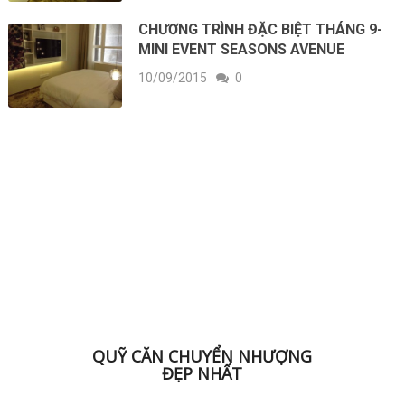
CHƯƠNG TRÌNH ĐẶC BIỆT THÁNG 9-
MINI EVENT SEASONS AVENUE
10/09/2015
0
ĐK NHẬN BẢNG HÀNG
QUỸ CĂN CHUYỂN NHƯỢNG
ĐẸP NHẤT