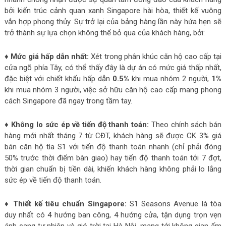
bởi kiến trúc cảnh quan xanh Singapore hài hòa, thiết kế vuông
vắn hợp phong thủy. Sự trở lại của bảng hàng lần này hứa hẹn sẽ
trở thành sự lựa chọn không thể bỏ qua của khách hàng, bởi:
♦ Mức giá hấp dẫn nhất:
Xét trong phân khúc căn hộ cao cấp tại
cửa ngõ phía Tây, có thể thấy đây là dự án có mức giá thấp nhất,
đặc biệt với chiết khấu hấp dẫn
0.5%
khi mua nhóm 2 người,
1%
khi mua nhóm 3 người, việc sở hữu căn hộ cao cấp mang phong
cách Singapore đã ngay trong tầm tay.
♦ Không lo sức ép về tiến độ thanh toán:
Theo chính sách bán
hàng mới nhất tháng 7 từ CĐT, khách hàng sẽ được CK 3% giá
bán căn hộ tìa S1 với tiến độ thanh toán nhanh (chỉ phải đóng
50% trước thời điểm bàn giao) hay tiến độ thanh toán tới 7 đợt,
thời gian chuẩn bị tiền dài, khiến khách hàng không phải lo lắng
sức ép về tiến độ thanh toán.
♦ Thiết kế tiêu chuẩn Singapore:
S1 Seasons Avenue là tòa
duy nhất có 4 hướng ban công, 4 hướng cửa, tận dụng trọn vẹn