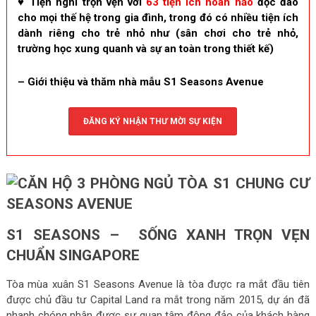
♥ Tiện nghi trọn vẹn với
63 tiện ích hoàn hảo
độc đáo
cho mọi thế hệ trong gia đình, trong đó có nhiều tiện ích
dành riêng cho trẻ nhỏ như (sân chơi cho trẻ nhỏ,
trường học xung quanh và sự an toàn trong thiết kế)
– Giới thiệu và thăm nhà mẫu S1 Seasons Avenue
ĐĂNG KÝ NHẬN THƯ MỜI SỰ KIỆN
S1 SEASONS – SỐNG XANH TRỌN VẸN
CHUẨN SINGAPORE
Tòa mùa xuân S1 Seasons Avenue là tòa được ra mắt đầu tiên
được chủ đầu tư Capital Land ra mắt trong năm 2015, dự án đã
nhanh chóng nhận được sự quan tâm đông đảo của khách hàng