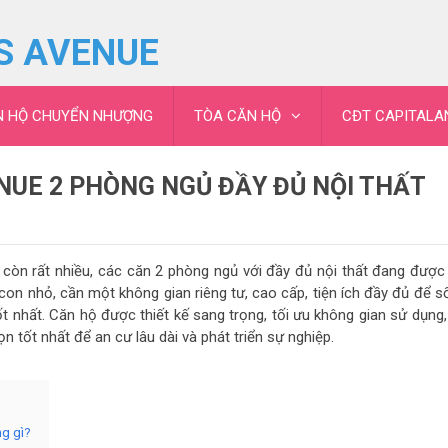
S AVENUE
N HỘ CHUYỂN NHƯỢNG
TÒA CĂN HỘ
CĐT CAPITALA
NUE 2 PHÒNG NGỦ ĐẦY ĐỦ NỘI THẤT
còn rất nhiều, các căn 2 phòng ngủ với đầy đủ nội thất đang được 
con nhỏ, cần một không gian riêng tư, cao cấp, tiện ích đầy đủ để s
tốt nhất. Căn hộ được thiết kế sang trọng, tối ưu không gian sử dụng
ọn tốt nhất để an cư lâu dài và phát triển sự nghiệp.
g gì?