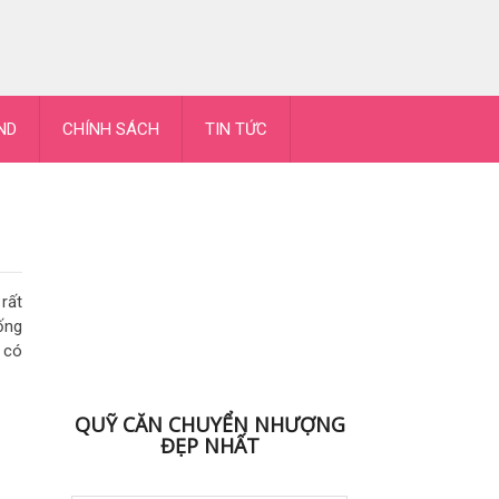
ND
CHÍNH SÁCH
TIN TỨC
rất
ống
ĐK NHẬN BẢNG HÀNG
, có
QUỸ CĂN CHUYỂN NHƯỢNG
ĐẸP NHẤT