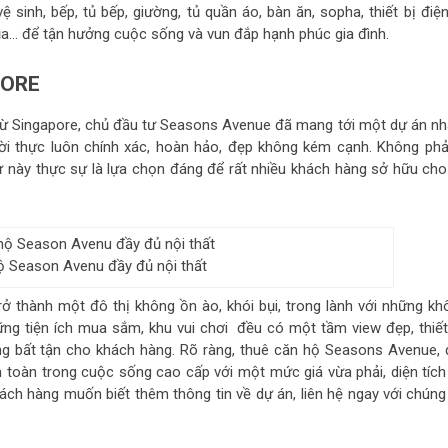
 vệ sinh, bếp, tủ bếp, giường, tủ quần áo, bàn ăn, sopha, thiết bị điệ
át đũa… để tận hưởng cuộc sống và vun đắp hạnh phúc gia đình.
PORE
từ Singapore, chủ đầu tư Seasons Avenue đã mang tới một dự án nh
 đời thực luôn chính xác, hoàn hảo, đẹp không kém cạnh. Không phải
ư này thực sự là lựa chọn đáng để rất nhiều khách hàng sở hữu cho
ộ Season Avenu đầy đủ nội thất
ở thành một đô thị không ồn ào, khói bụi, trong lành với những kh
ững tiện ích mua sắm, khu vui chơi đều có một tầm view đẹp, thiết
 bất tận cho khách hàng. Rõ ràng, thuê căn hộ Seasons Avenue, 
 toàn trong cuộc sống cao cấp với một mức giá vừa phải, diện tích
ách hàng muốn biết thêm thông tin về dự án, liên hệ ngay với chúng 