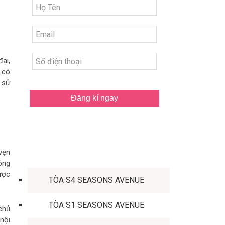
ại,
 có
 sử
Đăng kí ngay
TÒA CĂN HỘ
vẹn
ông
ược
TÒA S4 SEASONS AVENUE
TÒA S1 SEASONS AVENUE
chủ
nội