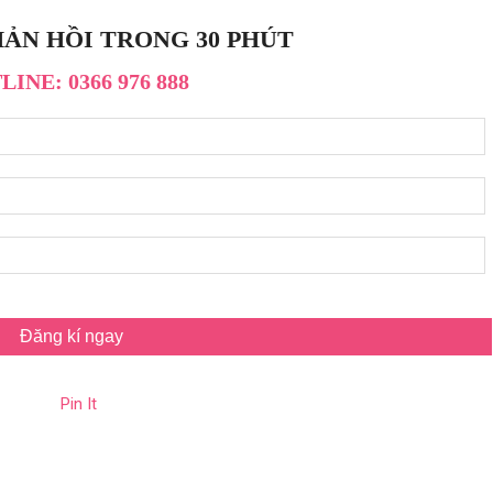
ẢN HỒI TRONG 30 PHÚT
INE: 0366 976 888
Đăng kí ngay
Pin It