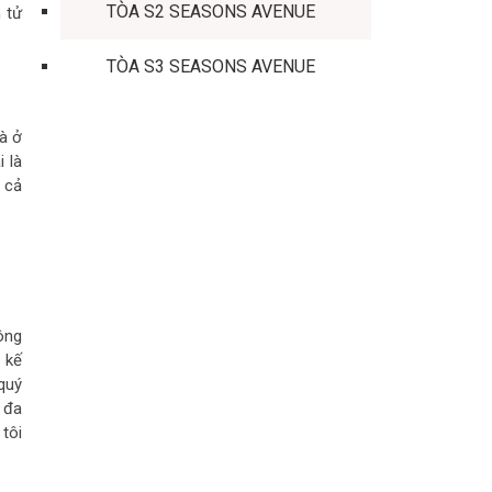
TÒA S2 SEASONS AVENUE
n tử
TÒA S3 SEASONS AVENUE
à ở
 là
 cả
ông
 kế
quý
 đa
tôi