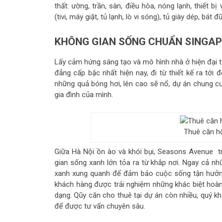
thất: ường, trần, sàn, điều hòa, nóng lạnh, thiết bị
(tivi, máy giặt, tủ lạnh, lò vi sóng), tủ giày dép, b
KHÔNG GIAN SỐNG CHUẨN SINGA
Lấy cảm hứng sáng tạo và mô hình nhà ở hiện đại 
đẳng cấp bậc nhất hiện nay, đi từ thiết kế ra tới
những quả bóng hơi, lên cao sẽ nổ, dự án chung c
gia đình của mình.
Thuê căn h
Giữa Hà Nội ồn ào và khói bụi, Seasons Avenue tr
gian sống xanh lớn tỏa ra từ khắp nơi. Ngay cả nh
xanh xung quanh để đảm bảo cuộc sống tận hưởng
khách hàng được trải nghiệm những khác biệt hoàn
dạng. Qũy căn cho thuê tại dự án còn nhiều, quý kh
để được tư vấn chuyên sâu.