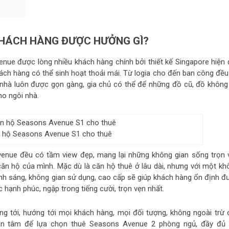
KHÁCH HÀNG ĐƯỢC HƯỞNG GÌ?
ue được lòng nhiều khách hàng chính bởi thiết kế Singapore hiện đ
hách hàng có thể sinh hoạt thoải mái. Từ logia cho đến ban công đều
n nhà luôn được gọn gàng, gia chủ có thể để những đồ cũ, đồ không
ho ngôi nhà.
 hộ Seasons Avenue S1 cho thuê
venue đều có tầm view đẹp, mang lại những không gian sống trọn 
căn hộ của mình. Mặc dù là căn hộ thuê ở lâu dài, nhưng với một kh
 ánh sáng, không gian sử dụng, cao cấp sẽ giúp khách hàng ổn định đ
 hạnh phúc, ngập trong tiếng cười, trọn vẹn nhất.
 tới, hướng tới mọi khách hàng, mọi đối tượng, không ngoài trừ 
 an tâm để lựa chọn thuê Seasons Avenue 2 phòng ngủ, đầy đủ 