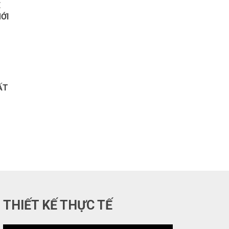
Ê
ỚI
ẤT
THIẾT KẾ THỰC TẾ