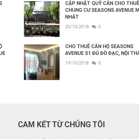
S
CẬP NHẬT QUỸ CĂN CHO THU
CHUNG CƯ SEASONS AVENUE M
NHẤT
20/10/2018
0
Ộ
CHO THUÊ CĂN HỘ SEASONS
UE
AVENUE S1 ĐỦ ĐỒ ĐẠC, NỘI TH
19/10/2018
0
CAM KẾT TỪ CHÚNG TÔI