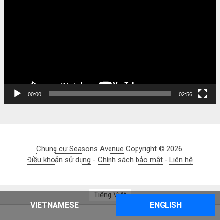
Player
00:00
02:56
Chung cư Seasons Avenue
Copyright © 2026.
Điều khoản sử dụng
-
Chính sách bảo mật
-
Liên hệ
Tiếng Việt
VIETNAMESE
ENGLISH