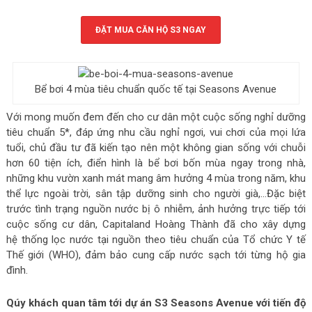
ĐẶT MUA CĂN HỘ S3 NGAY
Bể bơi 4 mùa tiêu chuẩn quốc tế tại Seasons Avenue
Với mong muốn đem đến cho cư dân một cuộc sống nghỉ dưỡng
tiêu chuẩn 5*, đáp ứng nhu cầu nghỉ ngơi, vui chơi của mọi lứa
tuổi, chủ đầu tư đã kiến tạo nên một không gian sống với chuỗi
hơn 60 tiện ích, điển hình là bể bơi bốn mùa ngay trong nhà,
những khu vườn xanh mát mang âm hưởng 4 mùa trong năm, khu
thể lực ngoài trời, sân tập dưỡng sinh cho người già,…Đặc biệt
trước tình trạng nguồn nước bị ô nhiễm, ảnh hưởng trực tiếp tới
cuộc sống cư dân, Capitaland Hoàng Thành đã cho xây dựng
hệ thống lọc nước tại nguồn theo tiêu chuẩn của Tổ chức Y tế
Thế giới (WHO), đảm bảo cung cấp nước sạch tới từng hộ gia
đình.
Qúy khách quan tâm tới dự án S3 Seasons Avenue với tiến độ