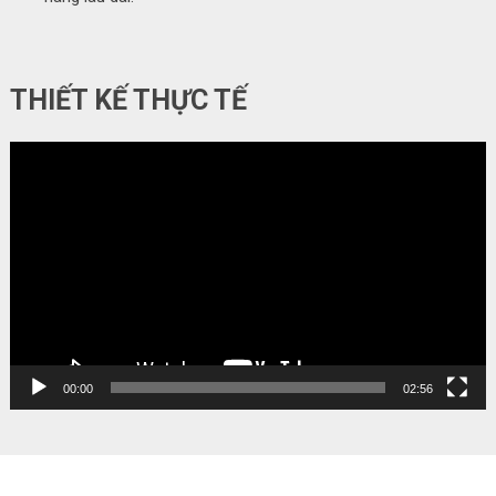
THIẾT KẾ THỰC TẾ
Video
Player
00:00
02:56