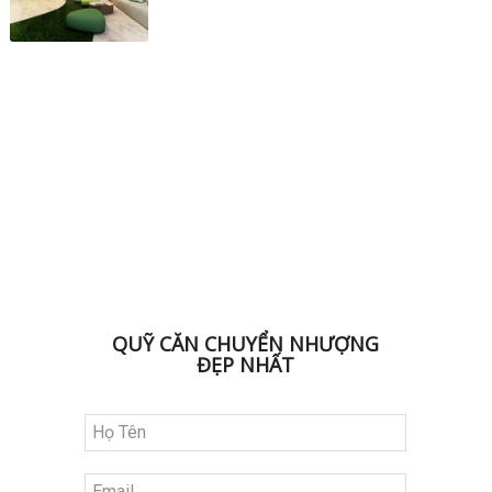
ĐK NHẬN BẢNG HÀNG
QUỸ CĂN CHUYỂN NHƯỢNG
ĐẸP NHẤT